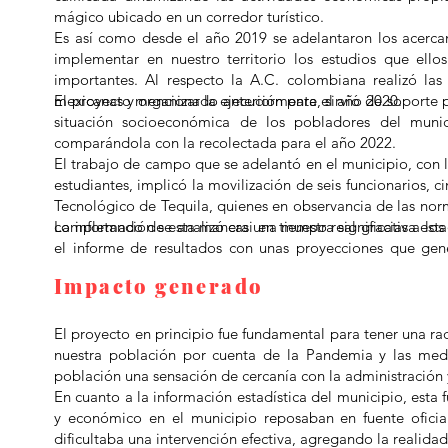
mágico ubicado en un corredor turístico.
Es así como desde el año 2019 se adelantaron los acerc
implementar en nuestro territorio los estudios que ell
importantes. Al respecto la A.C. colombiana realizó las 
mexicanas y organizar la ejecución para el año 2020.
El proyecto mencionado anteriormente, sirvió de soporte 
situación socioeconómica de los pobladores del muni
comparándola con la recolectada para el año 2022.
El trabajo de campo que se adelantó en el municipio, con 
estudiantes, implicó la movilización de seis funcionarios, 
Tecnológico de Tequila, quienes en observancia de las nor
completando de esta manera una muestra significativa esta
La información se analizó casi en tiempo real gracias a los
el informe de resultados con unas proyecciones que gene
administración pública.
Impacto generado
El proyecto en principio fue fundamental para tener una ra
nuestra población por cuenta de la Pandemia y las medi
población una sensación de cercanía con la administración y
En cuanto a la información estadística del municipio, esta 
y económico en el municipio reposaban en fuente oficia
dificultaba una intervención efectiva, agregando la realida