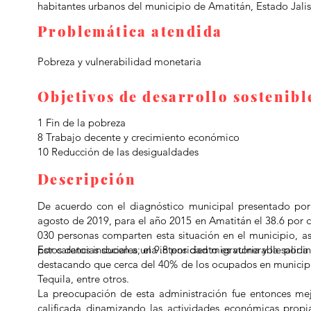
habitantes urbanos del municipio de Amatitán, Estado Jali
Problemática atendida
Pobreza y vulnerabilidad monetaria
Objetivos de desarrollo sostenib
1 Fin de la pobreza
8 Trabajo decente y crecimiento económico
10 Reducción de las desigualdades
Descripción
De acuerdo con el diagnóstico municipal presentado por e
agosto de 2019, para el año 2015 en Amatitán el 38.6 por c
030 personas comparten esta situación en el municipio, as
por carencias sociales; el 9.8 por ciento es vulnerable por 
Estos datos inducen a una intensidad migratoria y la salida
destacando que cerca del 40% de los ocupados en municipi
Tequila, entre otros.
La preocupación de esta administración fue entonces mejo
calificada dinamizando las actividades económicas propi