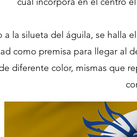
cual incorpora en el centro e
 a la silueta del águila, se hall
rtad como premisa para llegar al 
 de diferente color, mismas que r
co