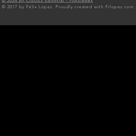
© 2024 by CIEDES Editorial - Funciedes​
© 2017 by Félix López. Proudly created with Frlopez.com