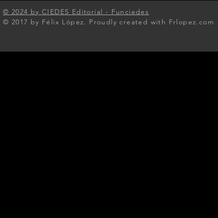
© 2024 by CIEDES Editorial - Funciedes​
© 2017 by Félix López. Proudly created with Frlopez.com