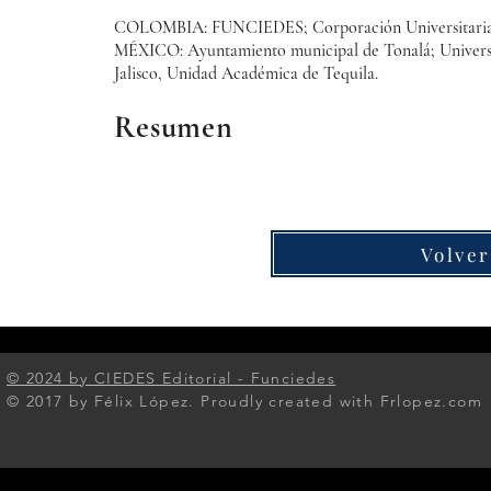
COLOMBIA: FUNCIEDES; Corporación Universitaria I
MÉXICO: Ayuntamiento municipal de Tonalá; Universi
Jalisco, Unidad Académica de Tequila.
Resumen
Volver
© 2024 by CIEDES Editorial - Funciedes​
© 2017 by Félix López. Proudly created with Frlopez.com