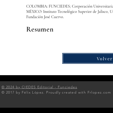
COLOMBIA: FUNCIEDES; Corporación Universitaria I
MÉXICO: Instituto Tecnológico Superior de Jalisco, 
Fundación José Cuervo.
Resumen
Volver
© 2024 by CIEDES Editorial - Funciedes​
© 2017 by Félix López. Proudly created with Frlopez.com