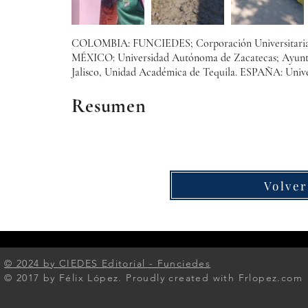
COLOMBIA: FUNCIEDES; Corporación Universitaria I
MÉXICO: Universidad Autónoma de Zacatecas; Ayuntam
Jalisco, Unidad Académica de Tequila. ESPAÑA: Unive
Resumen
Volver
© 2024 by CIEDES Editorial - Funciedes​
© 2017 by Félix López. Proudly created with Frlopez.com